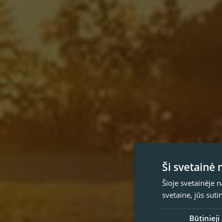
Ši svetainė
Šioje svetainėje 
svetaine, jūs sut
Būtinieji