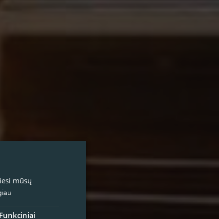
miesi mūsų
giau
Funkciniai