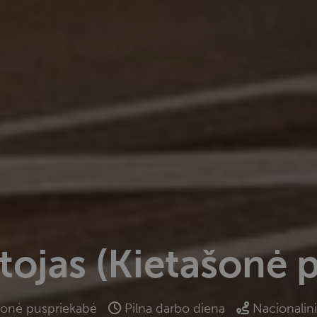
otojas (Kietašonė 
šonė puspriekabė
Pilna darbo diena
Nacionalini