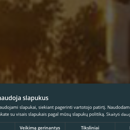
 naudoja slapukus
naudojami slapukai, siekiant pagerinti vartotojo patirtį. Naudoda
inkate su visais slapukais pagal mūsų slapukų politiką.
Skaityti dau
Veikimą gerinantys
Tiksliniai