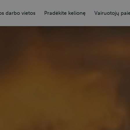
os darbo vietos
Pradėkite kelionę
Vairuotojų pai