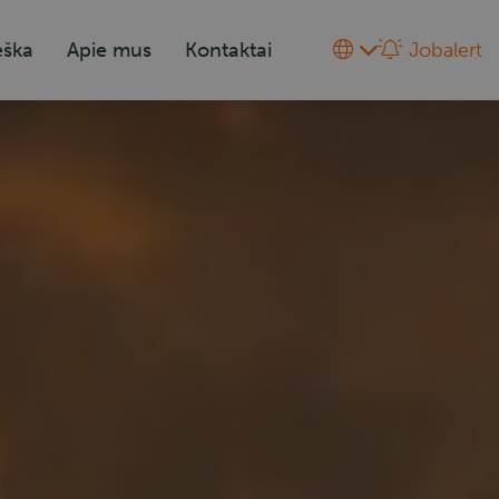
eška
Apie mus
Kontaktai
Jobalert