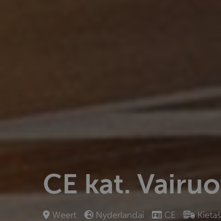
CE kat. Vairu
Weert
Nyderlandai
CE
Kieta