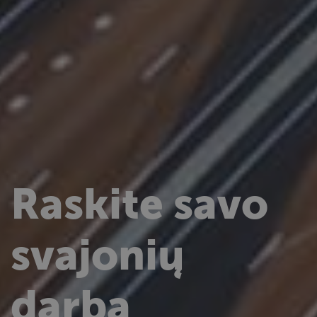
Raskite savo
svajonių
darbą