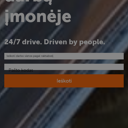
įmonėje
24/7 drive. Driven by people.
Ieškoti darbo vietos pagal raktažodį
Pašto kodas
Ieškoti