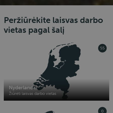
Peržiūrėkite laisvas darbo
vietas pagal šalį
55
Nyderlandai
Žiūrėti laisvas darbo vietas
0