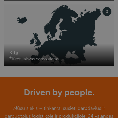
0
Kita
Žiūrėti laisvas darbo vietas
Driven by people.
Mūsų siekis – tinkamai susieti darbdavius ir
darbuotojus logistikoje ir produkcijoje. 24 valandas