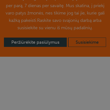
per parą, 7 dienas per savaitę. Mus skatina, į priekį
varo patys žmonės, nes tikime jog tai jie, kurie gali
kažką pakeisti.Raskite savo svajonių darbą arba
susisiekite su vienu iš mūsų padalinių.
Peržiūrėkite pasiūlymus
Susisiekime