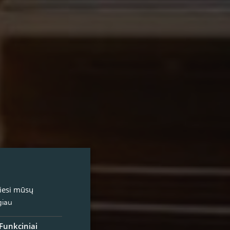
miesi mūsų
giau
Funkciniai