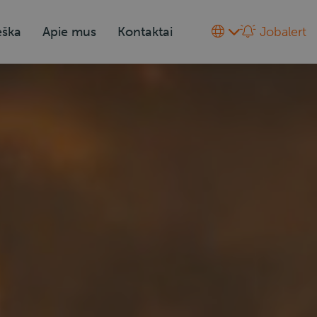
eška
Apie mus
Kontaktai
Jobalert