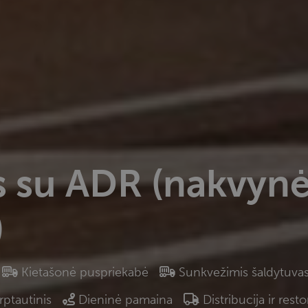
s su ADR (nakvyn
)
Kietašonė puspriekabė
Sunkvežimis šaldytuva
rptautinis
Dieninė pamaina
Distribucija ir rest