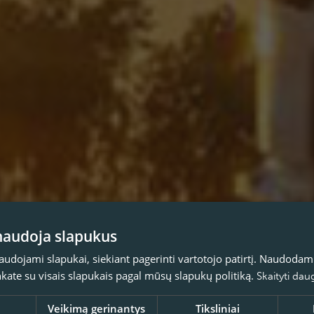
 naudoja slapukus
naudojami slapukai, siekiant pagerinti vartotojo patirtį. Naudoda
inkate su visais slapukais pagal mūsų slapukų politiką.
Skaityti dau
Veikimą gerinantys
Tiksliniai