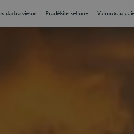
os darbo vietos
Pradėkite kelionę
Vairuotojų pai