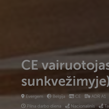
CE vairuotoja
sunkvežimyje
Evergem
Belgija
CE
ADR A1
Pilna darbo diena
Nacionalinis
Ta