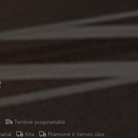
ė
s
Tentinė puspriekabė
oranai
Kita
Pramonė ir žemės ūkis