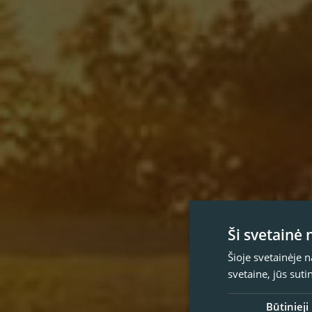
Ši svetainė
Šioje svetainėje 
svetaine, jūs sut
Būtinieji