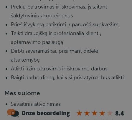
Prekių pakrovimas ir iškrovimas, įskaitant
šaldytuvinius konteinerius
Prieš išvykimą patikrinti ir paruošti sunkvežimį
Teikti draugišką ir profesionalią klientų
aptarnavimo paslaugą
Dirbti savarankiškai, prisiimant didelę
atsakomybę
Atlikti fizinio krovimo ir iškrovimo darbus
Baigti darbo dieną, kai visi pristatymai bus atlikti
Mes siūlome
Savaitinis atlyginimas
C kategorijos vairuotojas: apytikriai 620–650
€ grynojo atlyginimo per savaitę (neįskaitant
apgyvendinimo ir sveikatos draudimo)