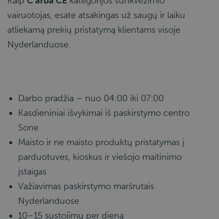
Kaip
C arba CE
kategorijos sunkvežimio
vairuotojas, esate atsakingas už saugų ir laiku
atliekamą prekių pristatymą klientams visoje
Nyderlanduose.
Darbo pradžia – nuo 04:00 iki 07:00
Kasdieniniai išvykimai iš paskirstymo centro
Sone
Maisto ir ne maisto produktų pristatymas į
parduotuves, kioskus ir viešojo maitinimo
įstaigas
Važiavimas paskirstymo maršrutais
Nyderlanduose
10–15 sustojimų per dieną