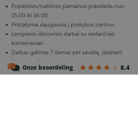
Popietinės/naktinės pamainos prasideda nuo
15:00 iki 16:00
Pristatymai daugiausia į prekybos centrus
Lengvesni iškrovimo darbai su riedančiais
konteineriais
Darbas galimas 7 dienas per savaitę, įskaitant
šventines dienas
Papildomas darbas sezono metu, pristatant
prekes į kempingus ir poilsio vietas
Nereikia nakvoti sunkvežimyje – kiekvieną dieną
grįžtama namo
Maršrutai iš Waalwijk: