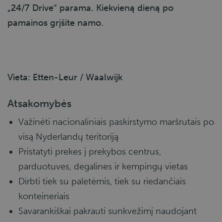
„24/7 Drive“ parama. Kiekvieną dieną po
pamainos grįšite namo.
Vieta: Etten-Leur / Waalwijk
Atsakomybės
Važinėti nacionaliniais paskirstymo maršrutais po
visą Nyderlandų teritoriją
Pristatyti prekes į prekybos centrus,
parduotuves, degalines ir kempingų vietas
Dirbti tiek su paletėmis, tiek su riedančiais
konteineriais
Savarankiškai pakrauti sunkvežimį naudojant