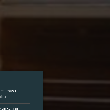
miesi mūsų
giau
Funkciniai