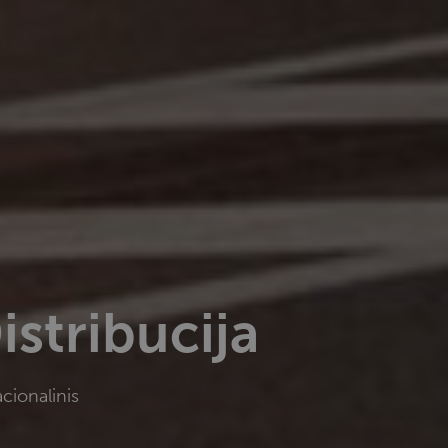
istribucija
cionalinis