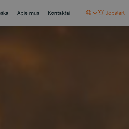
eška
Apie mus
Kontaktai
Jobalert