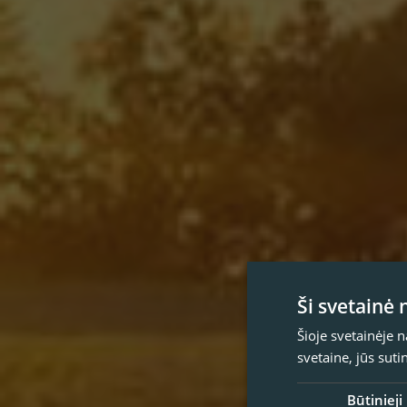
Ši svetainė
Šioje svetainėje 
svetaine, jūs sut
Būtinieji