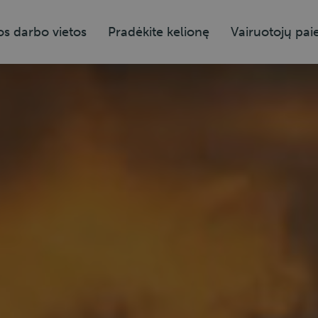
os darbo vietos
Pradėkite kelionę
Vairuotojų pai