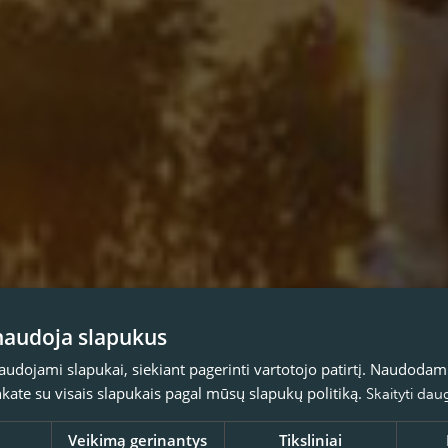
 naudoja slapukus
naudojami slapukai, siekiant pagerinti vartotojo patirtį. Naudoda
inkate su visais slapukais pagal mūsų slapukų politiką.
Skaityti dau
Veikimą gerinantys
Tiksliniai