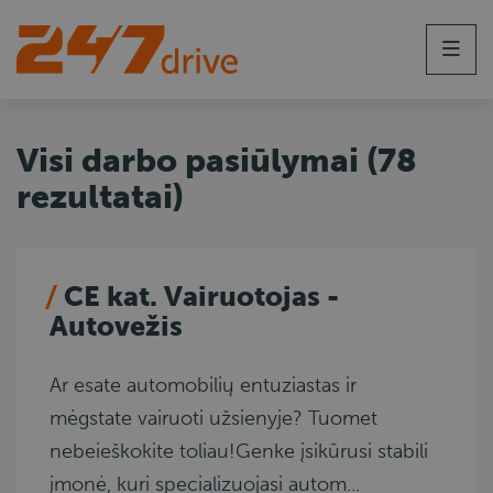
Men
Visi darbo pasiūlymai
(
78
rezultatai
)
CE kat. Vairuotojas -
Autovežis
Ar esate automobilių entuziastas ir
mėgstate vairuoti užsienyje? Tuomet
nebeieškokite toliau!Genke įsikūrusi stabili
įmonė, kuri specializuojasi autom...