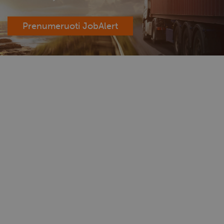
Prenumeruoti JobAlert