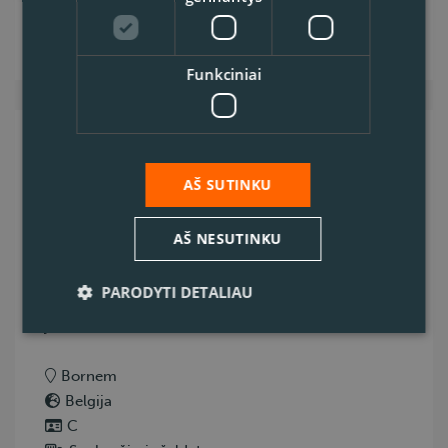
Rodyti darbo vietą
Funkciniai
C kat. vairuotojas -
šaldytuvas
AŠ SUTINKU
Ar jums patinka keliauti, mėgstate anksti
AŠ NESUTINKU
pradėti darbą ir dirbti pagal aiškų dienos
PARODYTI DETALIAU
grafiką? Tuomet šis darbas gali būti kaip tik
jums! Vieta: Kruibe...
Bornem
Belgija
C