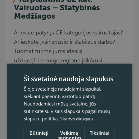
Vairuotas – Statybinės
Medžiagos
Ar esate patyręs CE kategorijos vairuotojas?
Ar ieškote įvairiapusio ir stabilaus darbo?
Tuomet turime jums idealią
užduotį!Limburgo regione įsikūrusi...
Lommel
Ši svetainė naudoja slapukus
Belgija
Šioje svetainėje naudojami slapukai,
CE
siekiant pagerinti vartotojo patirtį.
Keltuvas su platforma
Naudodamiesi mūsų svetaine, jūs
Pilna darbo diena
sutinkate su visais slapukais pagal mūsų
Tarptautinis, Dieninė pamaina, Naktinė
slapukų politiką.
Skaityti daugiau
pamaina
Transportas
Būtinieji
Veikimą
Tiksliniai
gerinantys