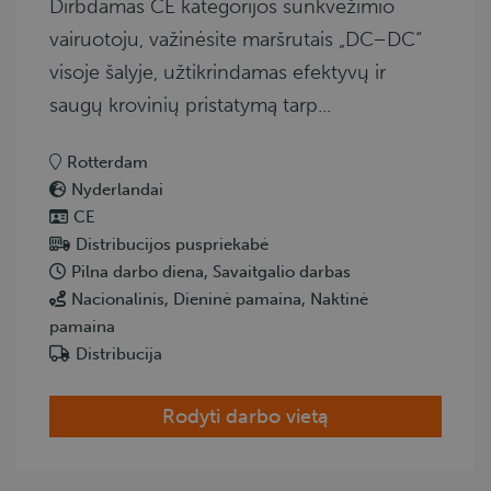
Dirbdamas CE kategorijos sunkvežimio
vairuotoju, važinėsite maršrutais „DC–DC“
visoje šalyje, užtikrindamas efektyvų ir
saugų krovinių pristatymą tarp...
Rotterdam
Nyderlandai
CE
Distribucijos puspriekabė
Pilna darbo diena, Savaitgalio darbas
Nacionalinis, Dieninė pamaina, Naktinė
pamaina
Distribucija
Rodyti darbo vietą