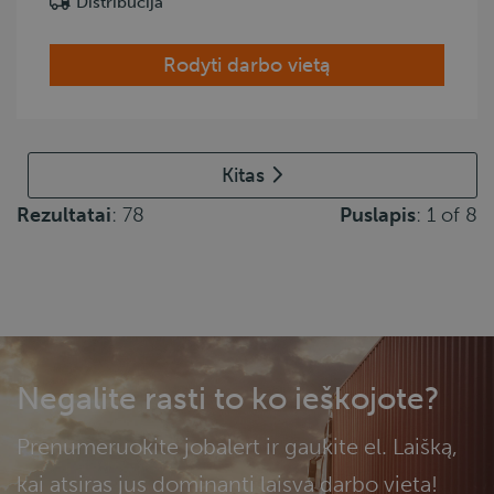
Distribucija
Rodyti darbo vietą
Kitas
Rezultatai
: 78
Puslapis
: 1 of 8
Negalite rasti to ko ieškojote?
Prenumeruokite jobalert ir gaukite el. Laišką,
kai atsiras jus dominanti laisva darbo vieta!