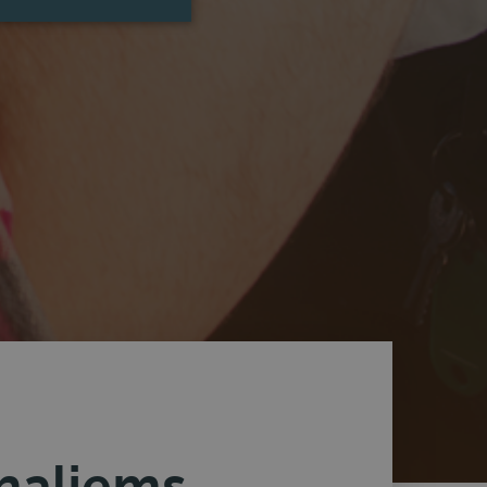
naliems