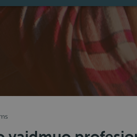
ams
 vaidmuo profesio