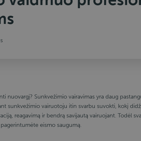
ms
is
inti nuovargį? Sunkvežimio vairavimas yra daug pastangų 
bant sunkvežimio vairuotoju itin svarbu suvokti, kokį di
ciją, reagavimą ir bendrą savijautą vairuojant. Todėl sv
r pagerintumėte eismo saugumą.