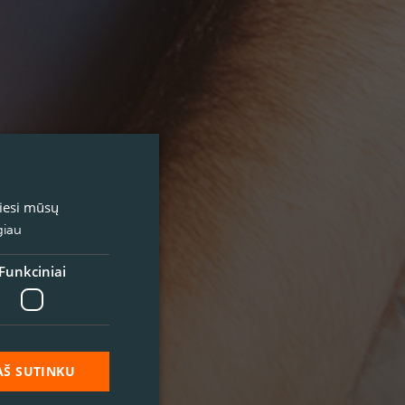
miesi mūsų
giau
Funkciniai
AŠ SUTINKU