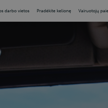
os darbo vietos
Pradėkite kelionę
Vairuotojų pai