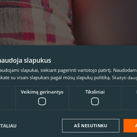
 naudoja slapukus
naudojami slapukai, siekiant pagerinti vartotojo patirtį. Naudoda
inkate su visais slapukais pagal mūsų slapukų politiką.
Skaityti dau
Veikimą gerinantys
Tiksliniai
ETALIAU
AŠ NESUTINKU