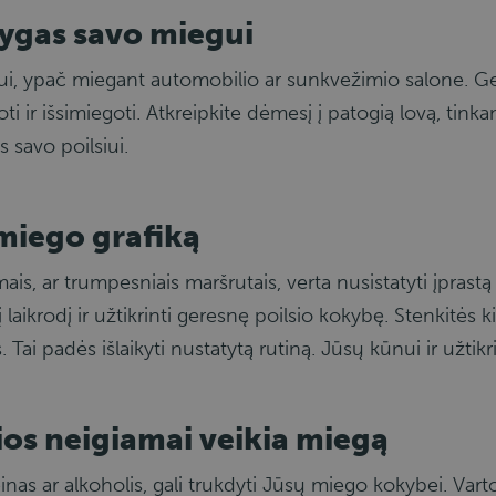
lygas savo miegui
ui, ypač miegant automobilio ar sunkvežimio salone. Ge
uoti ir išsimiegoti. Atkreipkite dėmesį į patogią lovą, tink
 savo poilsiui.
 miego grafiką
is, ar trumpesniais maršrutais, verta nusistatyti įprastą mi
aikrodį ir užtikrinti geresnę poilsio kokybę. Stenkitės ki
. Tai padės išlaikyti nustatytą rutiną. Jūsų kūnui ir užtik
os neigiamai veikia miegą
nas ar alkoholis, gali trukdyti Jūsų miego kokybei. Vart