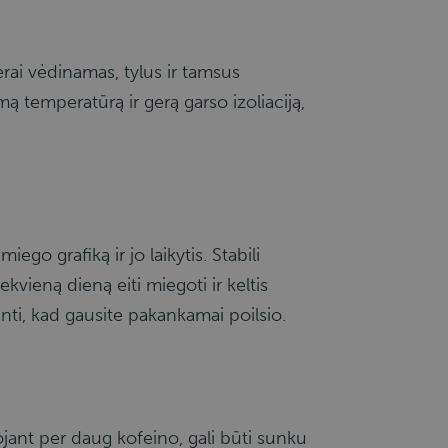
rai vėdinamas, tylus ir tamsus
amą temperatūrą ir gerą garso izoliaciją,
ego grafiką ir jo laikytis. Stabili
ekvieną dieną eiti miegoti ir keltis
rinti, kad gausite pakankamai poilsio.
ojant per daug kofeino, gali būti sunku