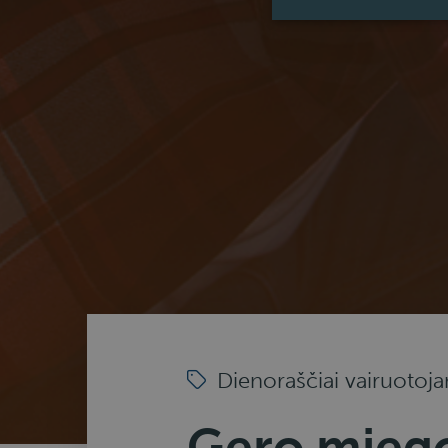
Dienoraščiai vairuotoj
Gero miego