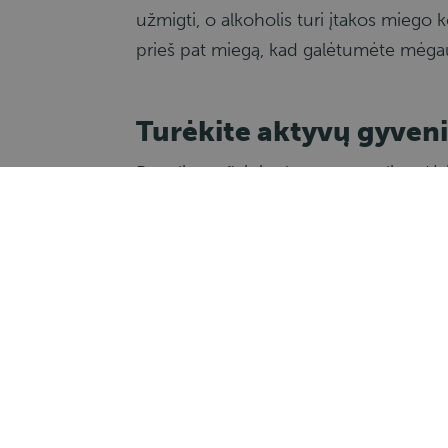
užmigti, o alkoholis turi įtakos miego k
prieš pat miegą, kad galėtumėte mėgau
Turėkite aktyvų gyve
Reguliarus fizinis aktyvumas gali padė
vaikščiokite arba, jei įmanoma, eikite
apskritai atpalaiduoja kūną.
Stebėkite savo kūną
Klausykitės savo kūno ir jo siunčiamus 
saugioje vietoje ir pailsėkite. Neriziku
Sveiko miego vaidmuo profesionaliems 