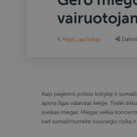
vairuotoja
Atgal į apžvalgą
Dalint
Kaip pagerinti poilsio kokybę ir sumaž
apima ilgas valandas kelyje. Todėl dir
sveikas miegas. Miegas veikia koncentra
kad sumažintumėte nuovargio riziką i