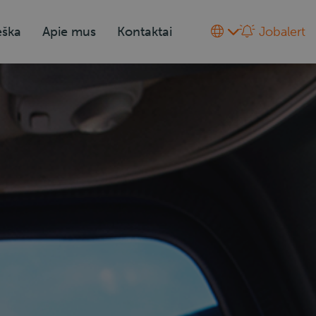
eška
Apie mus
Kontaktai
Jobalert