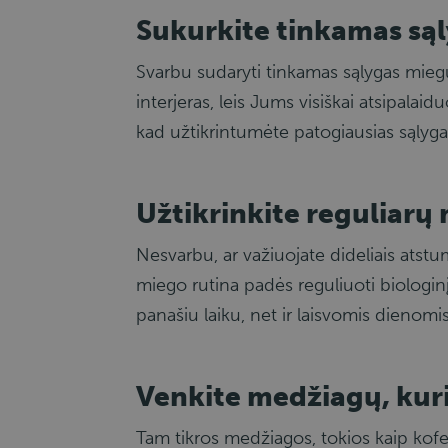
Sukurkite tinkamas są
Svarbu sudaryti tinkamas sąlygas mieg
interjeras, leis Jums visiškai atsipalaid
kad užtikrintumėte patogiausias sąlygas
Užtikrinkite reguliarų
Nesvarbu, ar važiuojate dideliais atstuma
miego rutina padės reguliuoti biologinį l
panašiu laiku, net ir laisvomis dienomis
Venkite medžiagų, kuri
Tam tikros medžiagos, tokios kaip kofei