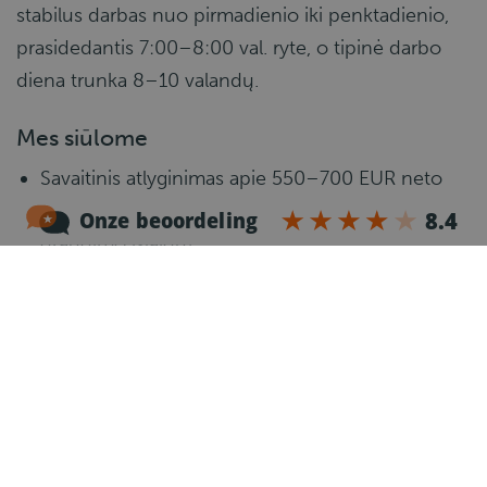
stabilus darbas nuo pirmadienio iki penktadienio,
prasidedantis 7:00–8:00 val. ryte, o tipinė darbo
diena trunka 8–10 valandų.
Mes siūlome
Savaitinis atlyginimas apie 550–700 EUR neto
(neįskaitant apgyvendinimo ir sveikatos
draudimo išlaidų)
Valandinis atlyginimas 17,66 EUR bruto (įskaitant
ARAB)
Maisto kuponai: 6 EUR per dieną
Belgiška sutartis
Atostogų išmoka ir apmokamos atostogos
(mokama kartą per metus)
Sveikatos draudimas