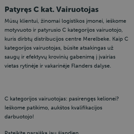
Patyręs C kat. Vairuotojas
Mūsų klientui, žinomai logistikos įmonei, ieškome
motyvuoto ir patyrusio C kategorijos vairuotojo,
kuris dirbtų distribucijos centre Merelbeke. Kaip C
kategorijos vairuotojas, būsite atsakingas už
saugų ir efektyvų krovinių gabenimą į įvairias
vietas rytinėje ir vakarinėje Flanders dalyse.
C kategorijos vairuotojas: pasirengęs kelionei?
Ieškome patikimo, aukštos kvalifikacijos
darbuotojo!
Pateikite paraišką jau šiandien.