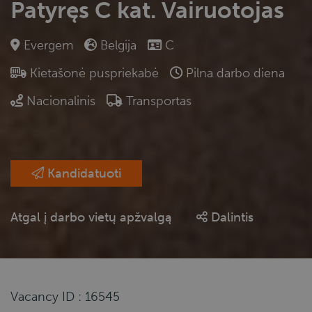
Patyręs C kat. Vairuotojas
Evergem
Belgija
C
Kietašonė puspriekabė
Pilna darbo diena
Nacionalinis
Transportas
Kandidatuoti
Atgal į darbo vietų apžvalgą
Dalintis
Vacancy ID : 16545