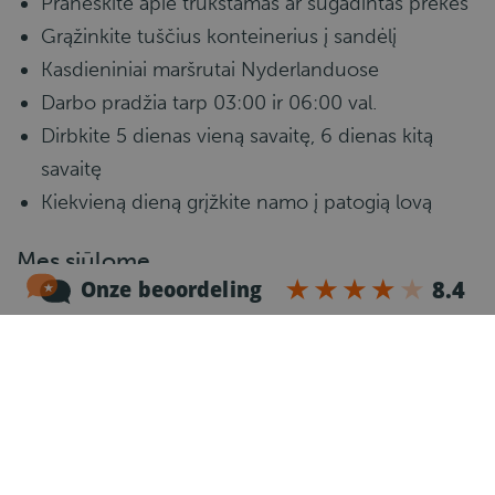
Praneškite apie trūkstamas ar sugadintas prekes
Grąžinkite tuščius konteinerius į sandėlį
Kasdieniniai maršrutai Nyderlanduose
Darbo pradžia tarp 03:00 ir 06:00 val.
Dirbkite 5 dienas vieną savaitę, 6 dienas kitą
savaitę
Kiekvieną dieną grįžkite namo į patogią lovą
Mes siūlome
Savaitinis atlyginimas – apie 850–1000 €
grynųjų (neįskaitant apgyvendinimo ir draudimo
išlaidų)
Valandinis atlyginimas – 20,24 € bruto
(priklausomai nuo patirties) + priedai
Viršvalandžiai po 40 valandų – 130 %,