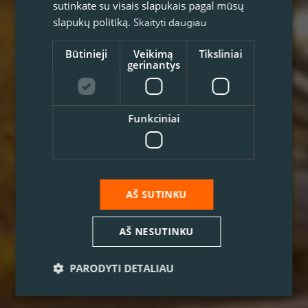
sutinkate su visais slapukais pagal mūsų
slapukų politiką.
Skaityti daugiau
Būtinieji
Veikimą
Tiksliniai
gerinantys
Funkciniai
AŠ SUTINKU
AŠ NESUTINKU
PARODYTI DETALIAU