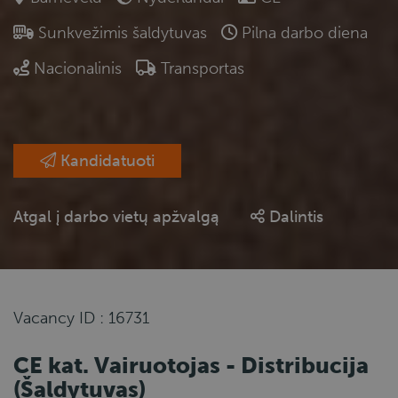
Sunkvežimis šaldytuvas
Pilna darbo diena
Nacionalinis
Transportas
Kandidatuoti
Atgal į darbo vietų apžvalgą
Dalintis
Vacancy ID : 16731
CE kat. Vairuotojas - Distribucija
(Šaldytuvas)