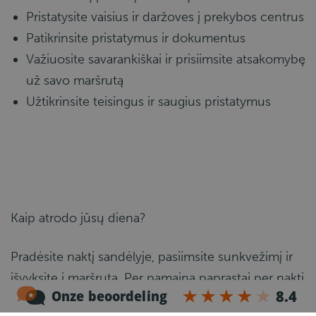
Pristatysite vaisius ir daržoves į prekybos centrus
Patikrinsite pristatymus ir dokumentus
Važiuosite savarankiškai ir prisiimsite atsakomybę
už savo maršrutą
Užtikrinsite teisingus ir saugius pristatymus
Kaip atrodo jūsų diena?
Pradėsite naktį sandėlyje, pasiimsite sunkvežimį ir
išvyksite į maršrutą. Per pamainą paprastai per naktį
padarysite nuo 2 iki 6 sustojimų ir efektyviai