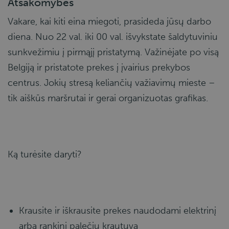
Atsakomybės
Vakare, kai kiti eina miegoti, prasideda jūsų darbo
diena. Nuo 22 val. iki 00 val. išvykstate šaldytuviniu
sunkvežimiu į pirmąjį pristatymą. Važinėjate po visą
Belgiją ir pristatote prekes į įvairius prekybos
centrus. Jokių stresą keliančių važiavimų mieste –
tik aiškūs maršrutai ir gerai organizuotas grafikas.
Ką turėsite daryti?
Krausite ir iškrausite prekes naudodami elektrinį
arba rankinį palečių krautuvą