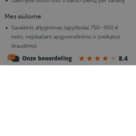
Galimybė dirbti nuo 3 darbo dienų per savaitę
Mes siūlome
Savaitinis atlyginimas (apytiksliai 750–900 €
neto, neįskaitant apgyvendinimo ir sveikatos
draudimo)
Valandinis atlyginimas iki 20,24 € bruto (TLN
kolektyvinė darbo sutartis 2026)
0,83 € neto kompensacija už valandą
Viršvalandžiai po 40 valandų – 130 %
Priedas už darbą šeštadienį – 150 %
Priedas už darbą sekmadienį – 200 %
40–50 darbo valandų per savaitę
Kelionės išlaidų kompensacija – 0,23 € už km
nuo 10 km