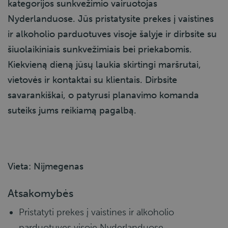
kategorijos sunkvežimio vairuotojas
Nyderlanduose. Jūs pristatysite prekes į vaistines
ir alkoholio parduotuves visoje šalyje ir dirbsite su
šiuolaikiniais sunkvežimiais bei priekabomis.
Kiekvieną dieną jūsų laukia skirtingi maršrutai,
vietovės ir kontaktai su klientais. Dirbsite
savarankiškai, o patyrusi planavimo komanda
suteiks jums reikiamą pagalbą.
Vieta: Nijmegenas
Atsakomybės
Pristatyti prekes į vaistines ir alkoholio
parduotuves visoje Nyderlanduose