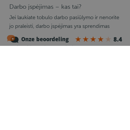
Darbo įspėjimas – kas tai?
Jei laukiate tobulo darbo pasiūlymo ir nenorite
jo praleisti, darbo įspėjimas yra sprendimas
Jums! Nustatę įspėjimą galite pasirinkti savo
svajonių pozicijos kriterijus, o kai toks
pasirodys, gausite pranešimą į savo el. pašto
dėžutę. Naudodami šią parinktį nepraleisite nė
vieno pasiūlymo, kuris Jus gali sudominti.
Darbo įspėjimas taip pat leidžia sutelkti dėmesį
tik į paraišką, o ne į pasiūlymų naršymą.
Užpildykite įspėjimą apie darbą laisvų darbo
vietų puslapio apačioje
https://www.247drive.lt/jobalert
.