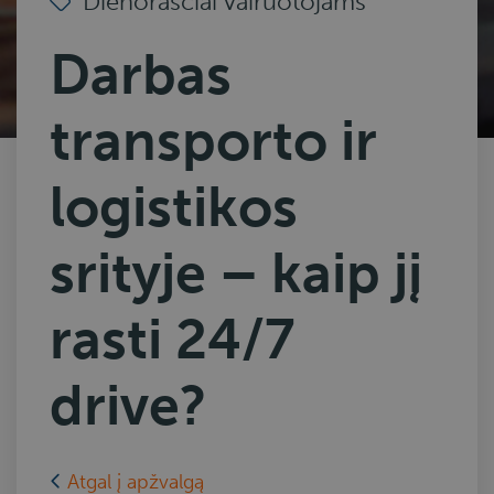
Dienoraščiai vairuotojams
Darbas
transporto ir
logistikos
srityje – kaip jį
rasti 24/7
drive?
Atgal į apžvalgą