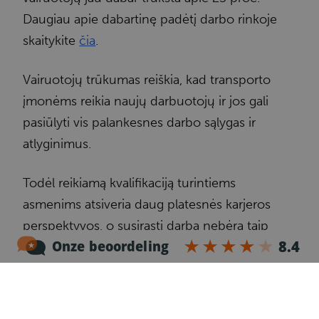
Daugiau apie dabartinę padėtį darbo rinkoje
skaitykite
čia
.
Vairuotojų trūkumas reiškia, kad transporto
įmonėms reikia naujų darbuotojų ir jos gali
pasiūlyti vis palankesnes darbo sąlygas ir
atlyginimus.
Todėl reikiamą kvalifikaciją turintiems
asmenims atsiveria daug platesnės karjeros
perspektyvos, o susirasti darbą nebėra taip
sunku.