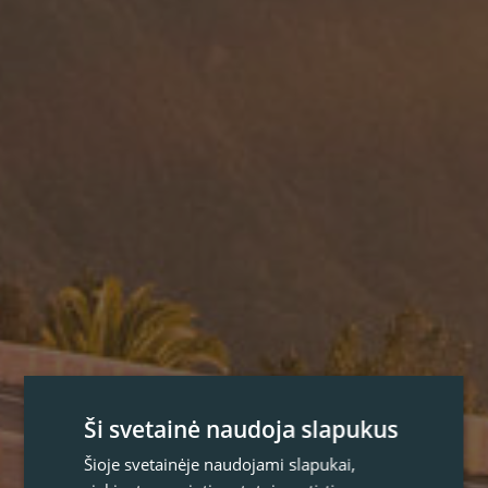
Ši svetainė naudoja slapukus
Šioje svetainėje naudojami slapukai,