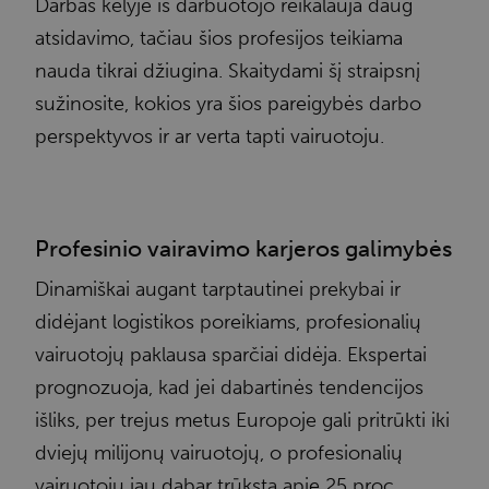
Darbas kelyje iš darbuotojo reikalauja daug
atsidavimo, tačiau šios profesijos teikiama
nauda tikrai džiugina. Skaitydami šį straipsnį
sužinosite, kokios yra šios pareigybės darbo
perspektyvos ir ar verta tapti vairuotoju.
Profesinio vairavimo karjeros galimybės
Dinamiškai augant tarptautinei prekybai ir
didėjant logistikos poreikiams, profesionalių
vairuotojų paklausa sparčiai didėja. Ekspertai
prognozuoja, kad jei dabartinės tendencijos
išliks, per trejus metus Europoje gali pritrūkti iki
dviejų milijonų vairuotojų, o profesionalių
vairuotojų jau dabar trūksta apie 25 proc.