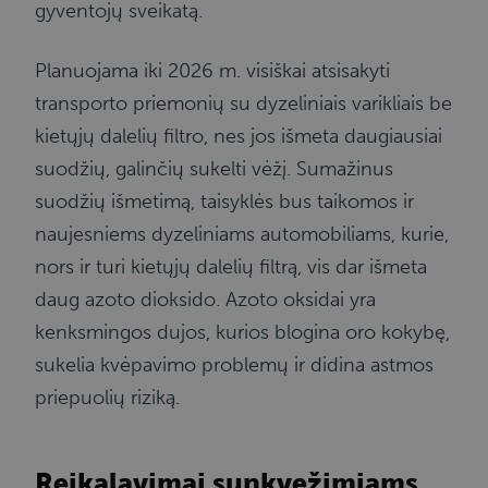
gyventojų sveikatą.
Planuojama iki 2026 m. visiškai atsisakyti
transporto priemonių su dyzeliniais varikliais be
kietųjų dalelių filtro, nes jos išmeta daugiausiai
suodžių, galinčių sukelti vėžį. Sumažinus
suodžių išmetimą, taisyklės bus taikomos ir
naujesniems dyzeliniams automobiliams, kurie,
nors ir turi kietųjų dalelių filtrą, vis dar išmeta
daug azoto dioksido. Azoto oksidai yra
kenksmingos dujos, kurios blogina oro kokybę,
sukelia kvėpavimo problemų ir didina astmos
priepuolių riziką.
Reikalavimai sunkvežimiams,