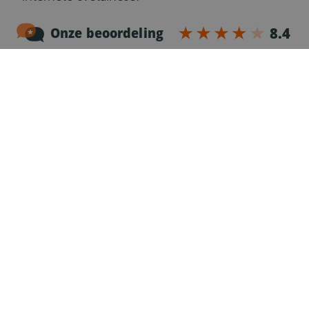
Patikrinkite šį puslapį ir sužinokite, ar jums
leidžiama įvažiuoti į Antverpeno LEZ su
sunkvežimiu:
https://lez.antwerpen.be/?
taal=NL.
Čia galite pasitikrinti, kokie reikalavimai taikomi
įvažiuojant į Gento LEZ su sunkvežimiu:
https://stad.gent/nl
Išskirtinis tranzitas per LEZ zonas Belgijoje
Išimtiniais atvejais transporto priemonėms,
kurios neatitinka reikalavimų, gali būti suteiktas
leidimas įvažiuoti į LEZ zoną Belgijoje, tačiau