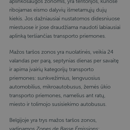
aplinkosaugos zonomis, yra teritorijos, kuriose
ribojamas eismo dalyvių išmetamųjų dujų
kiekis. Jos dažniausiai nustatomos didesniuose
miestuose ir jose draudžiama naudoti labiausiai
aplinką teršiančias transporto priemones.
Mažos taršos zonos yra nuolatinės, veikia 24
valandas per parą, septynias dienas per savaitę
ir apima įvairių kategorijų transporto
priemones: sunkvežimius, lengvuosius
automobilius, mikroautobusus, žemės ūkio
transporto priemones, namelius ant ratų,
miesto ir tolimojo susisiekimo autobusus.
Belgijoje yra trys mažos taršos zonos,
vadinamos
Zones de Basse Émissions
: