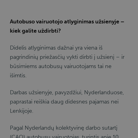
Autobuso vairuotojo atlyginimas užsienyje –
kiek galite uždirbti?
Didelis atlyginimas dažnai yra viena iš
pagrindinių priežasčių vykti dirbti į užsienį – ir
būsimiems autobusų vairuotojams tai ne
išimtis.
Darbas užsienyje, pavyzdžiui, Nyderlanduose,
paprastai reiškia daug didesnes pajamas nei
Lenkijoje.
Pagal Nyderlandų kolektyvinę darbo sutartį
(CAO) autobusų vairuotojas, turintis apie 10