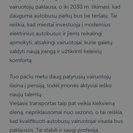
vairuotojų paklausa, o iki 2030 m. tikimasi, kad
dauguma autobusų parkų bus be teršalų. Tai
reiškia, kad miestai investuoja į modernius
elektrinius autobusus ir jiems reikalingi
apmokyti, atsakingi vairuotojai, kurie galėtų
valdyti naują įrangą ir užtikrinti keleivių
komfortą.
Tuo pačiu metu daug patyrusių vairuotojų
išeina į pensiją, todėl įmonės aktyviai ieško
naujų talentų.
Viešasis transportas taip pat veikia kiekvieną
dieną, nepriklausomai nuo sezono, o tai reiškia,
kad kvalifikuoti autobusų vairuotojai visada bus
paklausūs. Tai stabili ir saugi profesija.