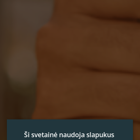
Ši svetainė naudoja slapukus