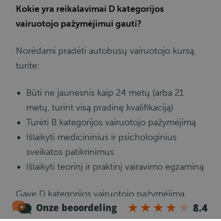
Kokie yra reikalavimai D kategorijos
vairuotojo pažymėjimui gauti?
Norėdami pradėti autobusų vairuotojo kursą,
turite:
Būti ne jaunesnis kaip 24 metų (arba 21
metų, turint visą pradinę kvalifikaciją)
Turėti B kategorijos vairuotojo pažymėjimą
Išlaikyti medicininius ir psichologinius
sveikatos patikrinimus
Išlaikyti teorinį ir praktinį vairavimo egzaminą
Gavę D kategorijos vairuotojo pažymėjimą,
jums taip pat reikės 95 kodo, kuris patvirtina