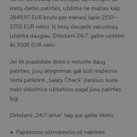
metų darbo patirties, uždirba ne mažiau kaip
2849,97 EUR bruto per mėnesį (apie 2150–
2250 EUR neto). Iš tiesų daugelis vairuotojų
uždirba daugiau. Dirbdami 24/7, galite uždirbti
iki 3000 EUR neto.
Jei tik pradedate dirbti ir neturite daug
patirties, jūsų atlyginimas gali būti mažesnis.
Verta patikrinti „Salary Check“ įrankius, kurie
rodo vidutinius uždarbius pagal jūsų patirties
lygį.
Dirbdami „24/7 drive“ taip pat galite tikėtis:
Papildomo užmokesčio už naktines