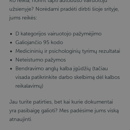
Ko reikia, norint tapti autobuso vairuotoju
užsienyje? Norėdami pradėti dirbti šioje srityje,
jums reikės:
D kategorijos vairuotojo pažymėjimo
Galiojančio 95 kodo
Medicininių ir psichologinių tyrimų rezultatai
Neteistumo pažymos
Bendravimo anglų kalba įgūdžių (tačiau
visada patikrinkite darbo skelbimą dėl kalbos
reikalavimų)
Jau turite patirties, bet kai kurie dokumentai
yra pasibaigę galioti? Mes padėsime jums viską
atnaujinti.